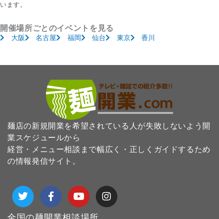
います。
開催場所ごとのイベントを見る
大阪
名古屋
福岡
仙台
東京
香川
麺店の新規開業を希望されている人が失敗しないよう開
業スケジュールから
経営・メニュー相談まで幅広く・正しくガイドするため
の情報発信サイト。
T
F
Y
I
w
a
o
n
i
c
u
s
t
e
t
t
全国の麺開業相談場所