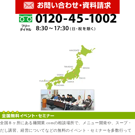
全国８ヶ所にある麺開業.comの相談場所で、メニュー開発や、スープ・
だし講習、経営についてなどの無料のイベント・セミナーを多数行って