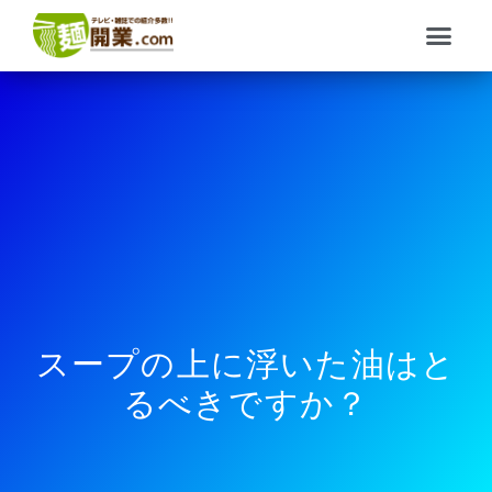
内
メ
容
ニ
を
ュ
ス
ー
キ
ッ
プ
スープの上に浮いた油はと
るべきですか？