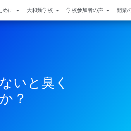
ために
大和麺学校
学校参加者の声
開業
ないと臭く
か？