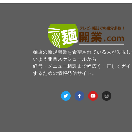
麺店の新規開業を希望されている人が失敗し
いよう開業スケジュールから
経営・メニュー相談まで幅広く・正しくガイ
するための情報発信サイト。
T
F
Y
I
w
a
o
n
i
c
u
s
t
e
t
t
t
b
u
a
e
o
b
g
r
o
e
r
k
a
-
m
f