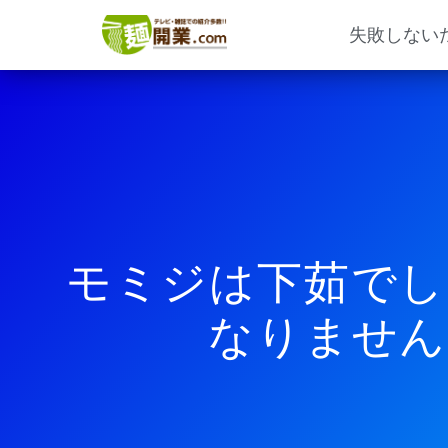
内
容
失敗しない
を
ス
キ
ッ
プ
モミジは下茹でし
なりません